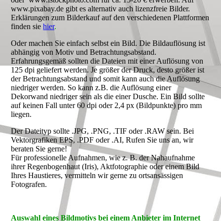
www.pixabay.de gibt es alternativ auch lizenzfreie Bilder.
Erklärungen zum Bilderkauf auf den verschiedenen Plattformen
finden sie
hier
.
Oder machen Sie einfach selbst ein Bild. Die Bildauflösung ist
abhängig von Motiv und Betrachtungsabstand.
Erfahrungsgemäß sollten die Dateien mit einer Auflösung von
125 dpi geliefert werden. Je größer der Druck, desto größer ist
der Betrachtungsabstand und somit kann auch die Auflösung
niedriger werden. So kann z.B. die Auflösung einer
Dekorwand niedriger sein als die einer Dusche. Ein Bild sollte
auf keinen Fall unter 60 dpi oder 2,4 px (Bildpunkte) pro mm
liegen.
Der Dateityp sollte .JPG, .PNG, .TIF oder .RAW sein. Bei
Vektorgrafiken EPS, .PDF oder .AI, Rufen Sie uns an, wir
beraten Sie gerne!
Für professionelle Aufnahmen, wie z. B. der Nahaufnahme
ihrer Regenbogenhaut (Iris), Aktfotographie oder einem Bild
Ihres Haustieres, vermitteln wir gerne zu ortsansässigen
Fotografen.
Auswahl eines Bildmotivs bei einem Anbieter im Internet