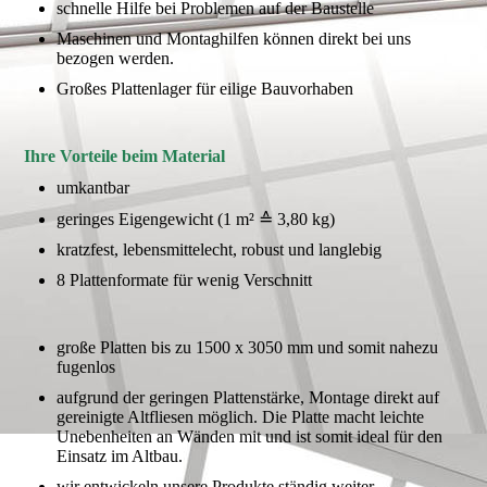
schnelle Hilfe bei Problemen auf der Baustelle
Maschinen und Montaghilfen können direkt bei uns
bezogen werden.
Großes Plattenlager für eilige Bauvorhaben
Ihre Vorteile beim Material
umkantbar
geringes Eigengewicht (1 m² ≙ 3,80 kg)
kratzfest, lebensmittelecht, robust und langlebig
8 Plattenformate für wenig Verschnitt
große Platten bis zu 1500 x 3050 mm und somit nahezu
fugenlos
aufgrund der geringen Plattenstärke, Montage direkt auf
gereinigte Altfliesen möglich. Die Platte macht leichte
Unebenheiten an Wänden mit und ist somit ideal für den
Einsatz im Altbau.
wir entwickeln unsere Produkte ständig weiter