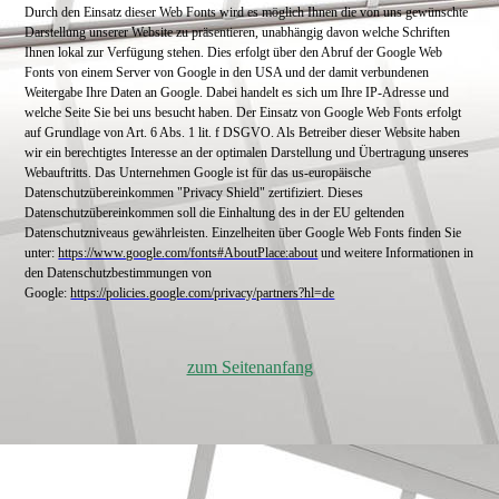
Durch den Einsatz dieser Web Fonts wird es möglich Ihnen die von uns gewünschte
Darstellung unserer Website zu präsentieren, unabhängig davon welche Schriften
Ihnen lokal zur Verfügung stehen. Dies erfolgt über den Abruf der Google Web
Fonts von einem Server von Google in den USA und der damit verbundenen
Weitergabe Ihre Daten an Google. Dabei handelt es sich um Ihre IP-Adresse und
welche Seite Sie bei uns besucht haben. Der Einsatz von Google Web Fonts erfolgt
auf Grundlage von Art. 6 Abs. 1 lit. f DSGVO. Als Betreiber dieser Website haben
wir ein berechtigtes Interesse an der optimalen Darstellung und Übertragung unseres
Webauftritts.
Das Unternehmen Google ist für das us-europäische
Datenschutzübereinkommen "Privacy Shield" zertifiziert. Dieses
Datenschutzübereinkommen soll die Einhaltung des in der EU geltenden
Datenschutzniveaus gewährleisten.
Einzelheiten über Google Web Fonts finden Sie
unter:
https://www.google.com/fonts#AboutPlace:about
und weitere Informationen in
den Datenschutzbestimmungen von
Google:
https://policies.google.com/privacy/partners?hl=de
zum Seitenanfang