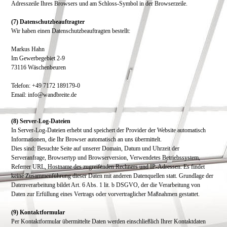
Adresszeile Ihres Browsers und am Schloss-Symbol in der Browserzeile.
(7) Datenschutzbeauftragter
Wir haben einen Datenschutzbeauftragten bestellt:
Markus Hahn
Im Gewerbegebiet 2-9
73116 Wäschenbeuren
Telefon: +49 7172 189179-0
Email: info@wandbreite.de
(8) Server-Log-Dateien
In Server-Log-Dateien erhebt und speichert der Provider der Website automatisch
Informationen, die Ihr Browser automatisch an uns übermittelt.
Dies sind: Besuchte Seite auf unserer Domain, Datum und Uhrzeit der
Serveranfrage,
Browsertyp und Browserversion, Verwendetes Betriebssystem,
Referrer URL,
Hostname des zugreifenden Rechners und IP-Adressen.
Es findet
keine Zusammenführung dieser Daten mit anderen Datenquellen statt. Grundlage der
Datenverarbeitung bildet Art. 6 Abs. 1 lit. b DSGVO, der die Verarbeitung von
Daten zur Erfüllung eines Vertrags oder vorvertraglicher Maßnahmen gestattet.
(9) Kontaktformular
Per Kontaktformular übermittelte Daten werden einschließlich Ihrer Kontaktdaten