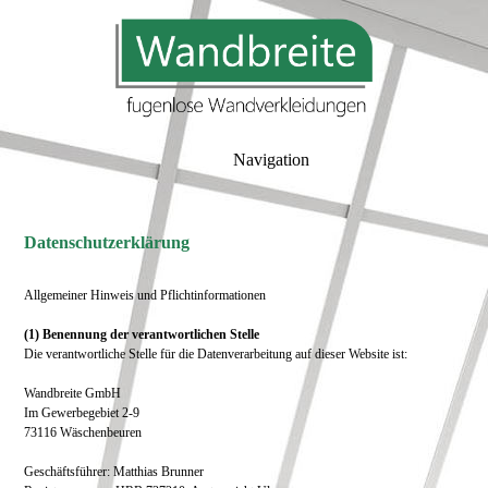
Navigation
Datenschutzerklärung
Allgemeiner Hinweis und Pflichtinformationen
(1) Benennung der verantwortlichen Stelle
Die verantwortliche Stelle für die Datenverarbeitung auf dieser Website ist:
Wandbreite GmbH
Im Gewerbegebiet 2-9
73116 Wäschenbeuren
Geschäftsführer: Matthias Brunner