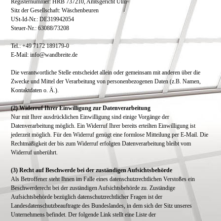
Registernummer: HRB 737210, Amtsgericht Ulm
Sitz der Gesellschaft: Wäschenbeuren
USt-Id-Nr.: DE319942054
Steuer-Nr.: 63088/73208
Tel.: +49
7172 189179-0
E-Mail: info@wandbreite.de
Die verantwortliche Stelle entscheidet allein oder gemeinsam mit anderen über die
Zwecke und Mittel der Verarbeitung von personenbezogenen Daten (z.B. Namen,
Kontaktdaten o. Ä.).
(2) Widerruf Ihrer Einwilligung zur Datenverarbeitung
Nur mit Ihrer ausdrücklichen Einwilligung sind einige Vorgänge der
Datenverarbeitung möglich. Ein Widerruf Ihrer bereits erteilten Einwilligung ist
jederzeit möglich. Für den Widerruf genügt eine formlose Mitteilung per E-Mail. Die
Rechtmäßigkeit der bis zum Widerruf erfolgten Datenverarbeitung bleibt vom
Widerruf unberührt.
(3) Recht auf Beschwerde bei der zuständigen Aufsichtsbehörde
Als Betroffener steht Ihnen im Falle eines datenschutzrechtlichen Verstoßes ein
Beschwerderecht bei der zuständigen Aufsichtsbehörde zu. Zuständige
Aufsichtsbehörde bezüglich datenschutzrechtlicher Fragen ist der
Landesdatenschutzbeauftragte des Bundeslandes, in dem sich der Sitz unseres
Unternehmens befindet. Der folgende Link stellt eine Liste der