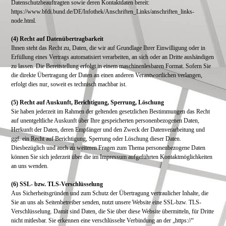
Datenschutzbeauftragten sowie deren Kontaktdaten bereit:
https://www.bfdi.bund.de/DE/Infothek/Anschriften_Links/anschriften_links-
node.html.
(4) Recht auf Datenübertragbarkeit
Ihnen steht das Recht zu, Daten, die wir auf Grundlage Ihrer Einwilligung oder in
Erfüllung eines Vertrags automatisiert verarbeiten, an sich oder an Dritte aushändigen
zu lassen. Die Bereitstellung erfolgt in einem maschinenlesbaren Format. Sofern Sie
die direkte Übertragung der Daten an einen anderen Verantwortlichen verlangen,
erfolgt dies nur, soweit es technisch machbar ist.
(5) Recht auf Auskunft, Berichtigung, Sperrung, Löschung
Sie haben jederzeit im Rahmen der geltenden gesetzlichen Bestimmungen das Recht
auf unentgeltliche Auskunft über Ihre gespeicherten personenbezogenen Daten,
Herkunft der Daten, deren Empfänger und den Zweck der Datenverarbeitung und
ggf. ein Recht auf Berichtigung, Sperrung oder Löschung dieser Daten.
Diesbezüglich und auch zu weiteren Fragen zum Thema personenbezogene Daten
können Sie sich jederzeit über die im Impressum aufgeführten Kontaktmöglichkeiten
an uns wenden.
(6) SSL- bzw. TLS-Verschlüsselung
Aus Sicherheitsgründen und zum Schutz der Übertragung vertraulicher Inhalte, die
Sie an uns als Seitenbetreiber senden, nutzt unsere Website eine SSL-bzw. TLS-
Verschlüsselung. Damit sind Daten, die Sie über diese Website übermitteln, für Dritte
nicht mitlesbar. Sie erkennen eine verschlüsselte Verbindung an der „https://“