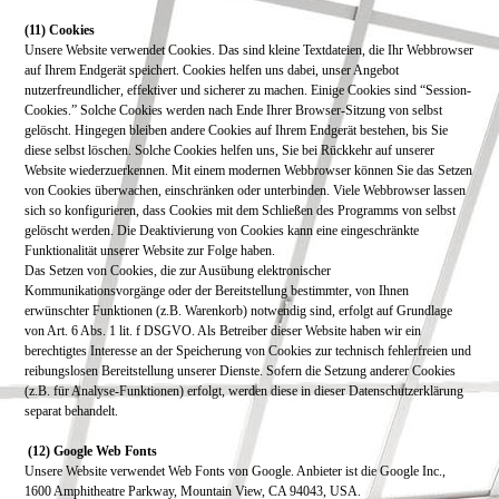
(11) Cookies
Unsere Website verwendet Cookies. Das sind kleine Textdateien, die Ihr Webbrowser
auf Ihrem Endgerät speichert. Cookies helfen uns dabei, unser Angebot
nutzerfreundlicher, effektiver und sicherer zu machen.
Einige Cookies sind “Session-
Cookies.” Solche Cookies werden nach Ende Ihrer Browser-Sitzung von selbst
gelöscht. Hingegen bleiben andere Cookies auf Ihrem Endgerät bestehen, bis Sie
diese selbst löschen. Solche Cookies helfen uns, Sie bei Rückkehr auf unserer
Website wiederzuerkennen.
Mit einem modernen Webbrowser können Sie das Setzen
von Cookies überwachen, einschränken oder unterbinden. Viele Webbrowser lassen
sich so konfigurieren, dass Cookies mit dem Schließen des Programms von selbst
gelöscht werden. Die Deaktivierung von Cookies kann eine eingeschränkte
Funktionalität unserer Website zur Folge haben.
Das Setzen von Cookies, die zur Ausübung elektronischer
Kommunikationsvorgänge oder der Bereitstellung bestimmter, von Ihnen
erwünschter Funktionen (z.B. Warenkorb) notwendig sind, erfolgt auf Grundlage
von Art. 6 Abs. 1 lit. f DSGVO. Als Betreiber dieser Website haben wir ein
berechtigtes Interesse an der Speicherung von Cookies zur technisch fehlerfreien und
reibungslosen Bereitstellung unserer Dienste. Sofern die Setzung anderer Cookies
(z.B. für Analyse-Funktionen) erfolgt, werden diese in dieser Datenschutzerklärung
separat behandelt.
(12) Google Web Fonts
Unsere Website verwendet Web Fonts von Google. Anbieter ist die Google Inc.,
1600 Amphitheatre Parkway, Mountain View, CA 94043, USA.