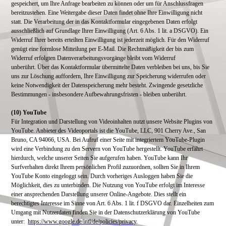
gespeichert, um Ihre Anfrage bearbeiten zu können oder um für Anschlussfragen
bereitzustehen. Eine Weitergabe dieser Daten findet ohne Ihre Einwilligung nicht
statt.
Die Verarbeitung der in das Kontaktformular eingegebenen Daten erfolgt
ausschließlich auf Grundlage Ihrer Einwilligung (Art. 6 Abs. 1 lit. a DSGVO). Ein
Widerruf Ihrer bereits erteilten Einwilligung ist jederzeit möglich. Für den Widerruf
genügt eine formlose Mitteilung per E-Mail. Die Rechtmäßigkeit der bis zum
Widerruf erfolgten Datenverarbeitungsvorgänge bleibt vom Widerruf
unberührt.
Über das Kontaktformular übermittelte Daten verbleiben bei uns, bis Sie
uns zur Löschung auffordern, Ihre Einwilligung zur Speicherung widerrufen oder
keine Notwendigkeit der Datenspeicherung mehr besteht. Zwingende gesetzliche
Bestimmungen - insbesondere Aufbewahrungsfristen - bleiben unberührt.
(10) YouTube
Für Integration und Darstellung von Videoinhalten nutzt unsere Website Plugins von
YouTube. Anbieter des Videoportals ist die YouTube, LLC, 901 Cherry Ave., San
Bruno, CA 94066, USA.
Bei Aufruf einer Seite mit integriertem YouTube-Plugin
wird eine Verbindung zu den Servern von YouTube hergestellt. YouTube erfährt
hierdurch, welche unserer Seiten Sie aufgerufen haben.
YouTube kann Ihr
Surfverhalten direkt Ihrem persönlichen Profil zuzuordnen, sollten Sie in Ihrem
YouTube Konto eingeloggt sein. Durch vorheriges Ausloggen haben Sie die
Möglichkeit, dies zu unterbinden.
Die Nutzung von YouTube erfolgt im Interesse
einer ansprechenden Darstellung unserer Online-Angebote. Dies stellt ein
berechtigtes Interesse im Sinne von Art. 6 Abs. 1 lit. f DSGVO dar.
Einzelheiten zum
Umgang mit Nutzerdaten finden Sie in der Datenschutzerklärung von YouTube
unter:
https://www.google.de/intl/de/policies/privacy
.