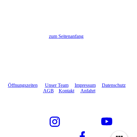
zum Seitenanfang
Öffnungszeiten
Unser Team
Impressum
Datenschutz
AGB
Kontakt
Anfahrt
Wandbreite GmbH • Im Gewerbegebiet 2-9 • 73116
Wäschenbeuren
Telefon +49 7172 189179 - 0 • Email info@wandbreite.de