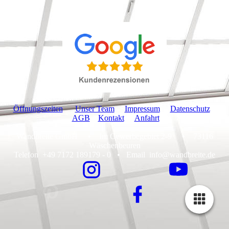
Öffnungszeiten
Unser Team
Impressum
Datenschutz
AGB
Kontakt
Anfahrt
Wandbreite GmbH • Im Gewerbegebiet 2-9 • 73116
Wäschenbeuren
Telefon +49 7172 189179 - 0 • Email info@wandbreite.de