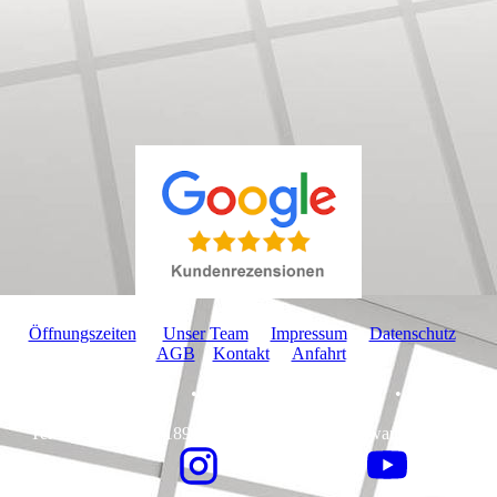
Öffnungszeiten
Unser Team
Impressum
Datenschutz
AGB
Kontakt
Anfahrt
Wandbreite GmbH • Im Gewerbegebiet 2-9 • 73116
Wäschenbeuren
Telefon +49 7172 189179 - 0 • Email info@wandbreite.de