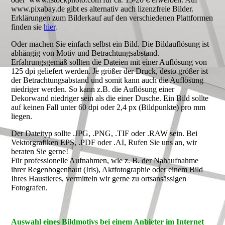
www.pixabay.de gibt es alternativ auch lizenzfreie Bilder.
Erklärungen zum Bilderkauf auf den verschiedenen Plattformen
finden sie
hier
.
Oder machen Sie einfach selbst ein Bild. Die Bildauflösung ist
abhängig von Motiv und Betrachtungsabstand.
Erfahrungsgemäß sollten die Dateien mit einer Auflösung von
125 dpi geliefert werden. Je größer der Druck, desto größer ist
der Betrachtungsabstand und somit kann auch die Auflösung
niedriger werden. So kann z.B. die Auflösung einer
Dekorwand niedriger sein als die einer Dusche. Ein Bild sollte
auf keinen Fall unter 60 dpi oder 2,4 px (Bildpunkte) pro mm
liegen.
Der Dateityp sollte .JPG, .PNG, .TIF oder .RAW sein. Bei
Vektorgrafiken EPS, .PDF oder .AI, Rufen Sie uns an, wir
beraten Sie gerne!
Für professionelle Aufnahmen, wie z. B. der Nahaufnahme
ihrer Regenbogenhaut (Iris), Aktfotographie oder einem Bild
Ihres Haustieres, vermitteln wir gerne zu ortsansässigen
Fotografen.
Auswahl eines Bildmotivs bei einem Anbieter im Internet