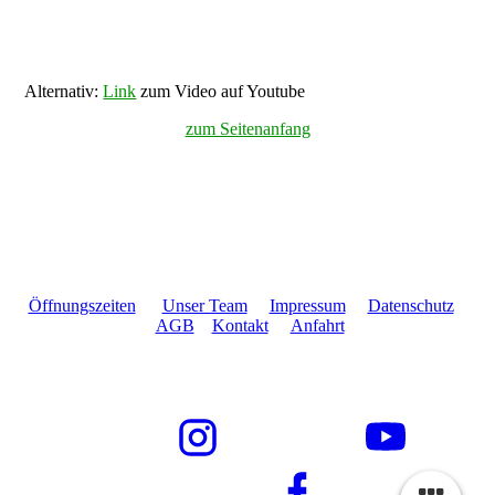
Alternativ:
Link
zum Video auf Youtube
zum Seitenanfang
Öffnungszeiten
Unser Team
Impressum
Datenschutz
AGB
Kontakt
Anfahrt
Wandbreite GmbH • Im Gewerbegebiet 2-9 • 73116
Wäschenbeuren
Telefon +49 7172 189179 - 0 • Email info@wandbreite.de